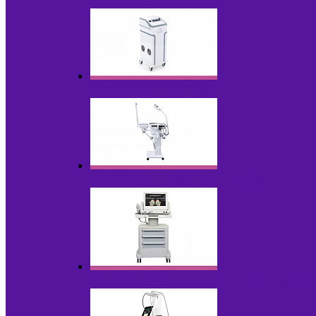
НОВИНКИ
Аппараты для пилинга
Аппараты для проблемной кожи
Аппараты cмас - лифтинга HIFU / Липос