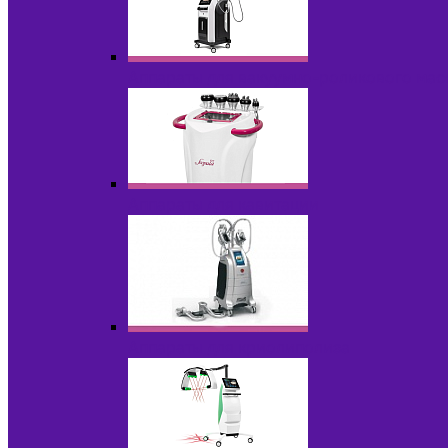
Аппараты для вакуумно-роликового ма
Аппараты для кавитации
Аппараты для криолиполиза