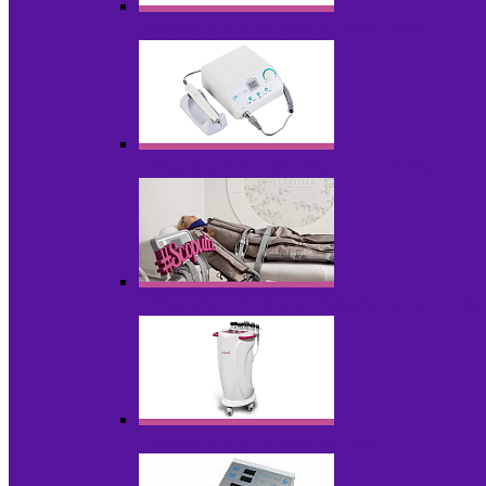
Аппараты для диодного липолиза
Аппараты для педикюра и маникюра
Аппараты для прессотерапии и лимфод
Аппараты для радиолифтинга