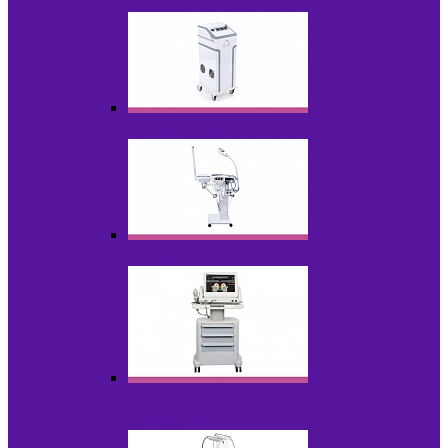
НОВИНКИ
Аппараты для пилинга
Аппараты для проблемной кожи
Аппараты cмас - лифтинга HIFU /
Липосоник