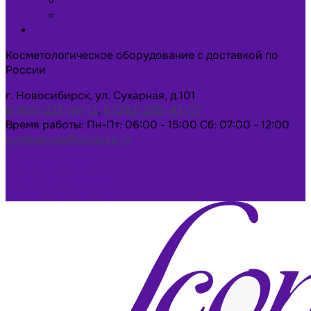
Новости
Статьи
Контакты
Косметологическое оборудование с доставкой по
России
г. Новосибирск, ул. Сухарная, д.101
8-800-222-64-13
,
8 (383) 280-43-07
Время работы: Пн-Пт: 06:00 - 15:00 Сб: 07:00 - 12:00
u.makarova@scopula.ru
Написать в Max
Написать в Telegram
Заказать консультацию